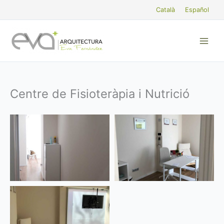
Vés
Català
Español
al
contingut
Centre de Fisioteràpia i Nutrició