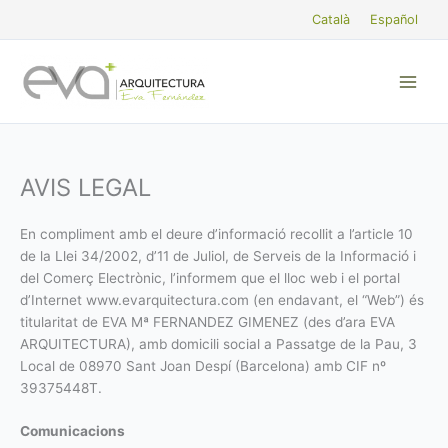
Vés
Català
Español
al
contingut
AVIS LEGAL
En compliment amb el deure d’informació recollit a l’article 10
de la Llei 34/2002, d’11 de Juliol, de Serveis de la Informació i
del Comerç Electrònic, l’informem que el lloc web i el portal
d’Internet www.evarquitectura.com (en endavant, el “Web”) és
titularitat de EVA Mª FERNANDEZ GIMENEZ (des d’ara EVA
ARQUITECTURA), amb domicili social a Passatge de la Pau, 3
Local de 08970 Sant Joan Despí (Barcelona) amb CIF nº
39375448T.
Comunicacions