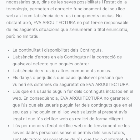
necessàries que, dins de les seves possibilitats i l’estat de la
tecnologia, permeten el correcte funcionament del seu lloc
web així com l’absència de virus i components nocius. No
obstant això, EVA ARQUITECTURA no pot fer-se responsable
de les següents situacions que s’enumeren a títol enunciatiu,
però no limitatiu:
La continuïtat i disponibilitat dels Continguts.
L’absència d’errors en els Continguts ni la correcció de
qualsevol defecte que pogués ocórrer.
L’absència de virus i/o altres components nocius.
Els danys o perjudicis que causi qualsevol persona que
vulneri els sistemes de seguretat de EVA ARQUITECTURA.
L’ús que els usuaris puguin fer dels continguts inclosos en el
web. En conseqüència, EVA ARQUITECTURA no garanteix
que l’ús que els usuaris puguin fer dels continguts que en el
seu cas s’incloguin en el lloc web s’ajustin al present avís
legal ni que l’ús del lloc web es realitzi de forma diligent.
L’ús per menors d’edat del lloc web o de l’enviament de les
seves dades personals sense el permís dels seus tutors,
sent els tutors responsables de l’ús que facin d’Internet. Els