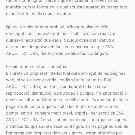
tant els continguts i serveis que es presten a través de la
mateixa com la forma en la qual aquests apareguin presentats
o localitzats en els seus servidors.
Queda terminantment prohibit utilitzar qualsevol dels
continguts del lloc web amb fins il·lícits, així com realitzar
qualsevol actuació que causi o pugui ocasionar danys o
alteracions de qualsevol tipus no consensuada per EVA
ARQUITECTURA, del lloc web o dels seus continguts.
Propietat intel·lectual i industrial
Els drets de propietat intel·lectual del contingut de les pàgines
web, el seu disseny gràfic i codis són titularitat de EVA
ARQUITECTURA i, per tant, queda prohibida la seva
reproducció, distribució, comunicació pública, transformació o
qualsevol altra activitat que es realitzi amb els continguts de la
pàgina web, encara que es citin les fonts, excepte que es
compti amb el consentiment previ, exprés i per escrit de EVA
ARQUITECTURA. Tots els noms comercials, marques o signes
distintius de qualsevol classe continguts en les pàgines web de
l’empresa són propietat dels seus amos i estan protegits per