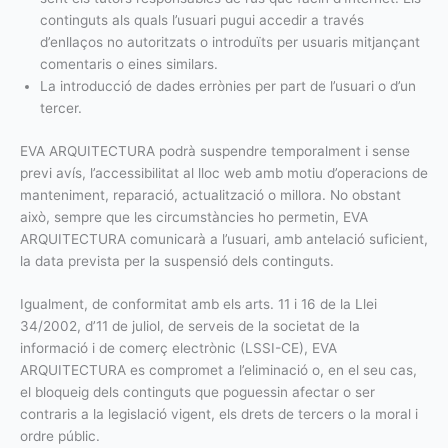
continguts als quals l’usuari pugui accedir a través
d’enllaços no autoritzats o introduïts per usuaris mitjançant
comentaris o eines similars.
La introducció de dades errònies per part de l’usuari o d’un
tercer.
EVA ARQUITECTURA podrà suspendre temporalment i sense
previ avís, l’accessibilitat al lloc web amb motiu d’operacions de
manteniment, reparació, actualització o millora. No obstant
això, sempre que les circumstàncies ho permetin, EVA
ARQUITECTURA comunicarà a l’usuari, amb antelació suficient,
la data prevista per la suspensió dels continguts.
Igualment, de conformitat amb els arts. 11 i 16 de la Llei
34/2002, d’11 de juliol, de serveis de la societat de la
informació i de comerç electrònic (LSSI-CE), EVA
ARQUITECTURA es compromet a l’eliminació o, en el seu cas,
el bloqueig dels continguts que poguessin afectar o ser
contraris a la legislació vigent, els drets de tercers o la moral i
ordre públic.