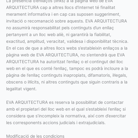
La presència d’enllaços (links) a la pàgina web de EVA
ARQUITECTURA cap a altres llocs d’Internet té finalitat
merament informativa i en cap cas suposen suggeriment,
invitació o recomanació sobre aquests. EVA ARQUITECTURA
no assumirà responsabilitat pels continguts d’un enllaç
pertanyent a un lloc web aliè, ni garantirà la fiabilitat,
exactitud, amplitud, veracitat, validesa i disponibilitat tècnica.
En el cas de que a altres llocs webs s’estableixin enllaços a la
pàgina web de EVA ARQUITECTURA, no s’entendrà que EVA
ARQUITECTURA ha autoritzat l’enllaç o el contingut del lloc
web en el que es conté l’enllaç, tampoc es podrà incloure a la
pàgina de l’enllaç continguts inapropiats, difamatoris, il·legals,
obscens o il·lícits, ni altres continguts que siguin contraris a la
legalitat vigent.
EVA ARQUITECTURA es reserva la possibilitat de contactar
amb el propietari del lloc web en el qual s’estableixi l’enllaç si
considera que s’incompleix la normativa, així com d’exercitar
les corresponents accions judicials i extrajudicials.
Modificació de les condicions