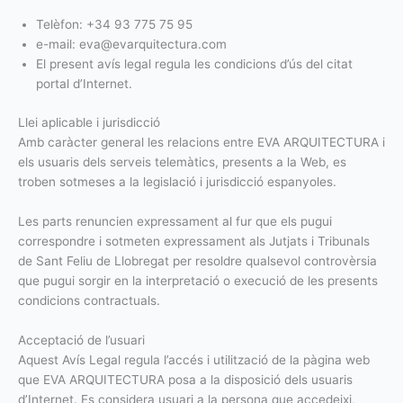
Telèfon: +34 93 775 75 95
e-mail: eva@evarquitectura.com
El present avís legal regula les condicions d’ús del citat
portal d’Internet.
Llei aplicable i jurisdicció
Amb caràcter general les relacions entre EVA ARQUITECTURA i
els usuaris dels serveis telemàtics, presents a la Web, es
troben sotmeses a la legislació i jurisdicció espanyoles.
Les parts renuncien expressament al fur que els pugui
correspondre i sotmeten expressament als Jutjats i Tribunals
de Sant Feliu de Llobregat per resoldre qualsevol controvèrsia
que pugui sorgir en la interpretació o execució de les presents
condicions contractuals.
Acceptació de l’usuari
Aquest Avís Legal regula l’accés i utilització de la pàgina web
que EVA ARQUITECTURA posa a la disposició dels usuaris
d’Internet. Es considera usuari a la persona que accedeixi,