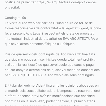
política de privacitat https://evarquitectura.com/politica-de-
privacitat.
Contingut i ús
La visita al lloc web per part de l’usuari haurà de fer-se de
forma responsable i de conformitat a la legalitat vigent, la bona
fe, el present Avís Legal i respectant els drets de propietat
intel·lectual i industrial de titularitat de EVA ARQUITECTURA o
qualsevol altres persones físiques o jurídiques.
L’ús de qualsevol dels continguts del lloc web amb finalitats
que siguin o poguessin ser il·lícites queda totalment prohibit,
així com la realització de qualsevol acció que causi o pugui
causar danys o alteracions de qualsevol mena no consentides
per EVA ARQUITECTURA, al lloc web o als seus continguts.
El titular del web no s’identifica amb les opinions abocades en
el mateix pels seus col·laboradors. L’empresa es reserva el dret
a efectuar sense previ avís les modificacions que consideri
oportunes en la seva Web, podent canviar, suprimir o afegir