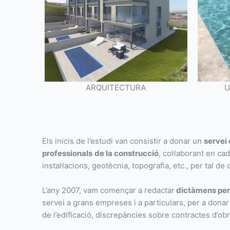
ARQUITECTURA
U
Els inicis de l’estudi van consistir a donar un
servei 
professionals
de la construcció
, col·laborant en ca
instal·lacions, geotècnia, topografia, etc., per tal d
L’any 2007, vam començar a redactar
dictàmens peri
servei a grans empreses i a particulars, per a donar s
de l’edificació, discrepàncies sobre contractes d’obr