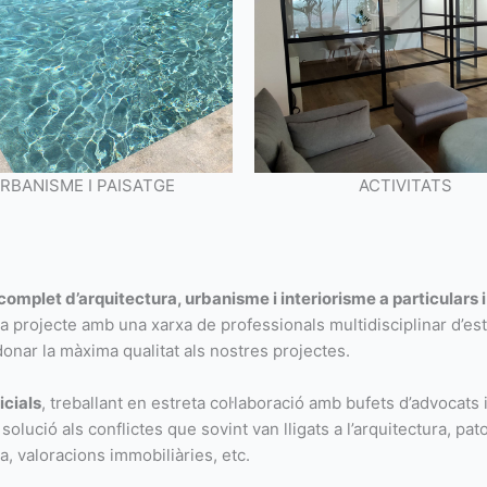
RBANISME I PAISATGE
ACTIVITATS
complet d’arquitectura, urbanisme i interiorisme a particulars i
da projecte amb una xarxa de professionals multidisciplinar d’es
e donar la màxima qualitat als nostres projectes.
cials
, treballant en estreta col·laboració amb bufets d’advocats 
olució als conflictes que sovint van lligats a l’arquitectura, pat
a, valoracions immobiliàries, etc.