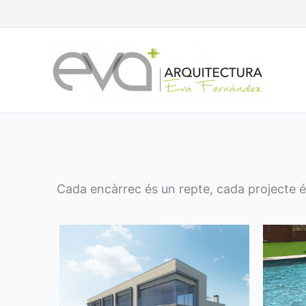
Vés
al
contingut
Cada encàrrec és un repte, cada projecte é