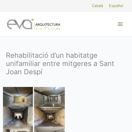
Vés
Català
Español
al
contingut
Rehabilitació d’un habitatge
unifamiliar entre mitgeres a Sant
Joan Despí