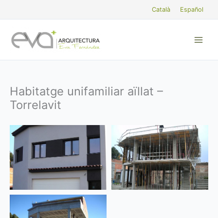
Vés
Català
Español
al
contingut
Habitatge unifamiliar aïllat –
Torrelavit