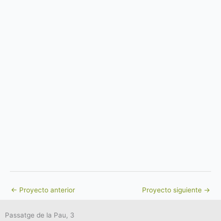
←
Proyecto anterior
Proyecto siguiente
→
Passatge de la Pau, 3