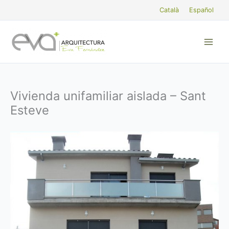
Ir
Català
Español
al
contenido
Vivienda unifamiliar aislada – Sant
Esteve